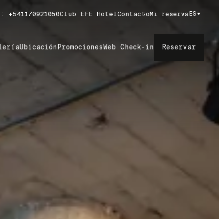
: +541170921050
Club EFE Hotel
Contacto
Mi reserva
ES
Reservar
lería
Ubicación
Promociones
Web Check-in