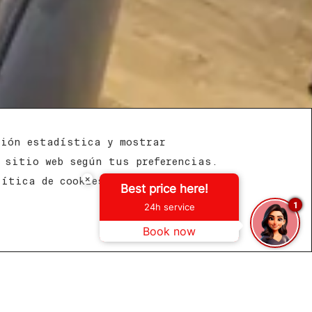
ción estadística y mostrar
 sitio web según tus preferencias.
×
lítica de cookies
Best price here!
1
24h service
Book now
gratuita
Mejor precio garantizado