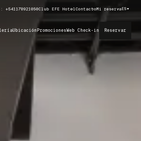
: +541170921050
Club EFE Hotel
Contacto
Mi reserva
ES
Reservar
lería
Ubicación
Promociones
Web Check-in