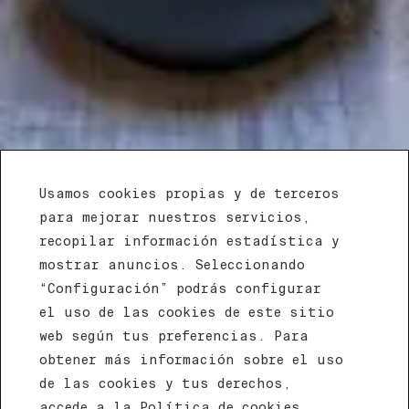
Usamos cookies propias y de terceros
para mejorar nuestros servicios,
recopilar información estadística y
mostrar anuncios. Seleccionando
“Configuración” podrás configurar
el uso de las cookies de este sitio
Promoción del
web según tus preferencias. Para
15% dto. Oferta
obtener más información sobre el uso
de las cookies y tus derechos,
no reembolsable.
accede a la Política de cookies