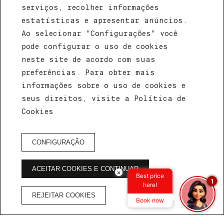
serviços, recolher informações
estatísticas e apresentar anúncios.
Ao selecionar "Configurações" você
pode configurar o uso de cookies
neste site de acordo com suas
preferências. Para obter mais
UMA NOVA DEFINIÇÃO PARA EVENTOS E
informações sobre o uso de cookies e
TRABALHO
seus direitos, visite a Política de
Coworking
Cookies
Home
/
Coworking
CONFIGURAÇÃO
ACEITAR COOKIES E CONTINUAR
UM ESPAÇO IDEAL PARA O SEU EVENTO
×
Best price
1
here!
Coworking
REJEITAR COOKIES
Book now