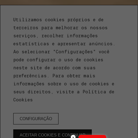
Utilizamos cookies próprios e de
terceiros para melhorar os nossos
serviços, recolher informações
estatísticas e apresentar anúncios.
Ao selecionar "Configurações" você
pode configurar o uso de cookies
neste site de acordo com suas
EFE HOTEL & COWORK
preferências. Para obter mais
Um lugar para
informações sobre o uso de cookies e
seus direitos, visite a Política de
descobrir
Cookies
RESERVA HOTEL
CONFIGURAÇÃO
ACEITAR COOKIES E CONTINUAR
×