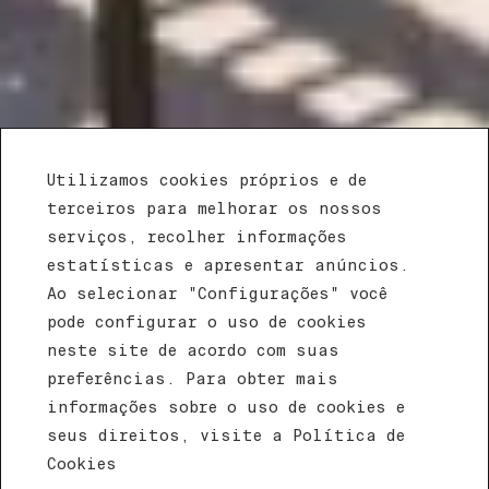
Utilizamos cookies próprios e de
terceiros para melhorar os nossos
serviços, recolher informações
estatísticas e apresentar anúncios.
Ao selecionar "Configurações" você
pode configurar o uso de cookies
APROVEITE AS OFERTAS DO EFE HOTEL &
neste site de acordo com suas
COWORK
preferências. Para obter mais
Ofertas EFE
informações sobre o uso de cookies e
seus direitos, visite a Política de
Hotel & Cowork
Cookies