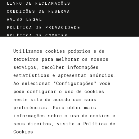
LIVRO DE RECLAMAÇÕES
CONDIÇÕES DE RESERVA
AVISO LEGAL
POLÍTICA DE PRIVACIDADE
POLÍTICA DE COOKIES
Utilizamos cookies próprios e de
terceiros para melhorar os nossos
EFE HOTEL &
serviços, recolher informações
COWORK
estatísticas e apresentar anúncios.
Ao selecionar "Configurações" você
pode configurar o uso de cookies
Paraguay 474 - C1057AAC, Buenos Aires,
neste site de acordo com suas
Argentina
preferências. Para obter mais
+541170921050
informações sobre o uso de cookies e
reservas@efehotel.com.ar
seus direitos, visite a Política de
Cookies
COMO CHEGAR?