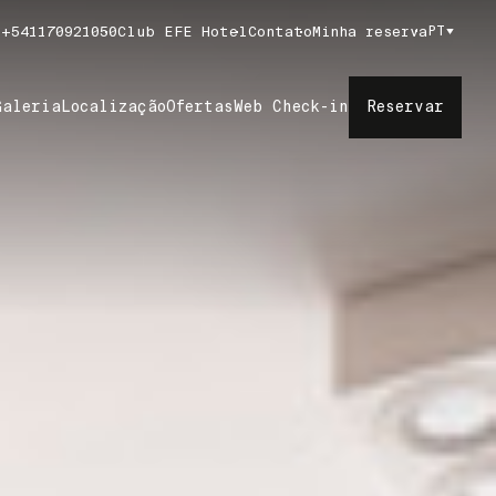
 +541170921050
Club EFE Hotel
Contato
Minha reserva
PT
Reservar
Galeria
Localização
Ofertas
Web Check-in