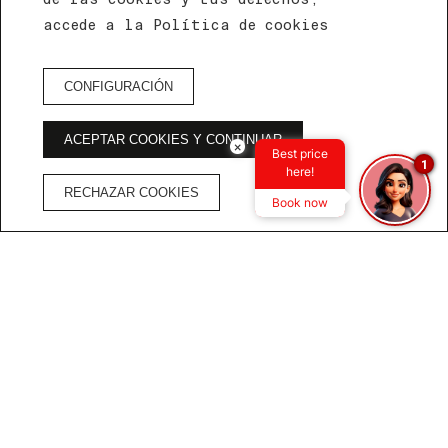
SUPERIOR
accede a la Política de cookies
RESERVA HOTEL
CONFIGURACIÓN
ACEPTAR COOKIES Y CONTINUAR
×
Best price
VENTAJAS DE RESERVAR EN LA WEB OFICIAL
1
here!
RECHAZAR COOKIES
Book now
Transacción
Cancelación
Mejor precio
segura
gratuita
garantizado
Inicio
/
Habitaciones
/
STUDIO DOBLE SUPERIOR
HABITACIONES IDEALES PARA TU VISITA A BUENOS
AIRES